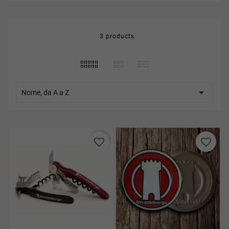
3 products

Nome, da A a Z
favorite_border
favorite_border