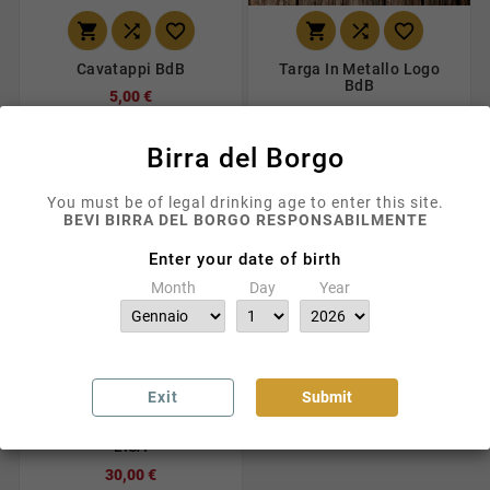






Cavatappi BdB
Targa In Metallo Logo
BdB
5,00 €
30,00 €
Birra del Borgo
favorite_border
You must be of legal drinking age to enter this site.
BEVI BIRRA DEL BORGO RESPONSABILMENTE
Enter your date of birth
Month
Day
Year



Exit
Submit
Targa In Metallo / Logo
LISA
30,00 €