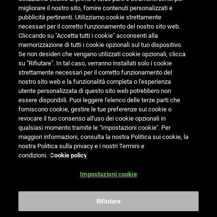

Informazioni Negozio
migliorare il nostro sito, fornire contenuti personalizzati e
pubblicità pertinenti. Utilizziamo cookie strettamente

Categorie
necessari per il corretto funzionamento del nostro sito web.
Cliccando su "Accetta tutti i cookie" acconsenti alla
memorizzazione di tutti i cookie opzionali sul tuo dispositivo.

Birra Del Borgo
Se non desideri che vengano utilizzati cookie opzionali, clicca
su "Rifiutare". In tal caso, verranno installati solo i cookie
strettamente necessari per il corretto funzionamento del

Il Tuo Account
nostro sito web e la funzionalità completa o l'esperienza
utente personalizzata di questo sito web potrebbero non
essere disponibili. Puoi leggere l'elenco delle terze parti che
Newsletter
forniscono cookie, gestire le tue preferenze sui cookie o
revocare il tuo consenso all'uso dei cookie opzionali in
OK
qualsiasi momento tramite le "Impostazioni cookie". Per
maggiori informazioni, consulta la nostra Politica sui cookie, la
nostra Politica sulla privacy e i nostri Termini e
Puoi annullare l'iscrizione in ogni momenti. A questo scopo,
condizioni.
Cookie policy
cerca le info di contatto nelle note legali.
Impostazioni cookie
Impostazioni cookie
Rifiutare