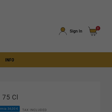
0
Sign In
INFO
a 75 Cl
rmia 34,00 €
TAX INCLUDED