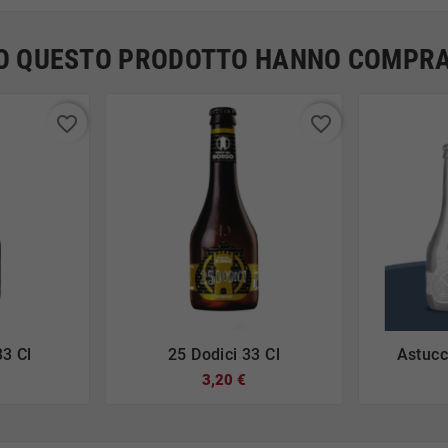
ATO QUESTO PRODOTTO HANNO COMPR
favorite_border
favorite_border
33 Cl
25 Dodici 33 Cl
Astucc







3,20 €