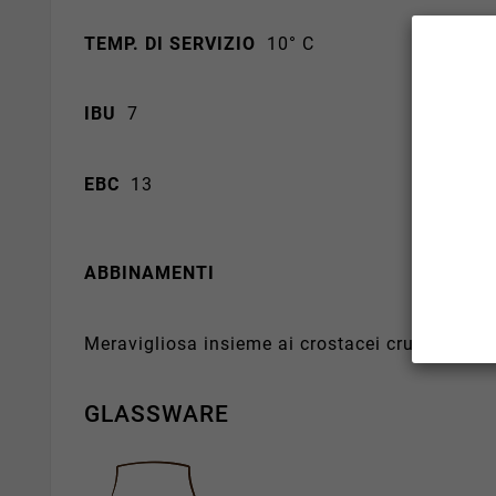
TEMP. DI SERVIZIO
10° C
IBU
7
EBC
13
ABBINAMENTI
Meravigliosa insieme ai crostacei crudi, e si 
GLASSWARE