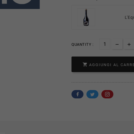
L'Eq
QUANTITY :

AGGIUNGI AL CARR