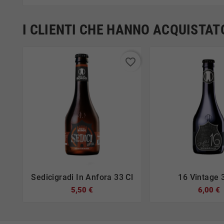
I CLIENTI CHE HANNO ACQUIST
favorite_border
Sedicigradi In Anfora 33 Cl
16 Vintage 






5,50 €
6,00 €