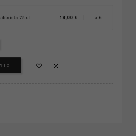
18,00 €
x 6
uilibrista 75 cl


ELLO