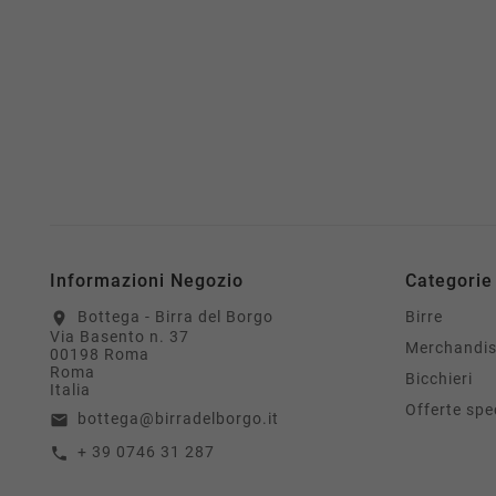
Informazioni Negozio
Categorie
Bottega - Birra del Borgo
Birre
location_on
Via Basento n. 37
Merchandis
00198 Roma
Roma
Bicchieri
Italia
Offerte spec
bottega@birradelborgo.it
email
+ 39 0746 31 287
call