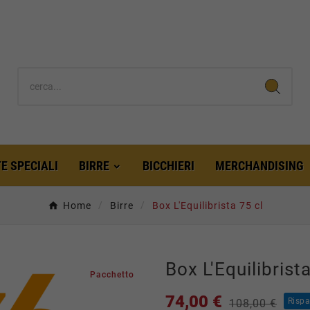
E SPECIALI
BIRRE
BICCHIERI
MERCHANDISING
Home
Birre
Box L'Equilibrista 75 cl
Box L'Equilibrist
Pacchetto
74,00 €
Rispa
108,00 €