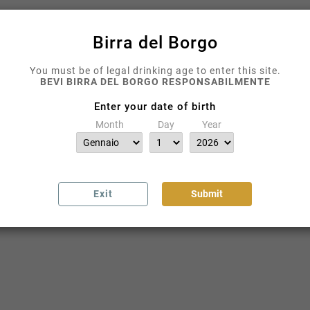
Birra del Borgo
You must be of legal drinking age to enter this site.
BEVI BIRRA DEL BORGO RESPONSABILMENTE
Enter your date of birth
Month
Day
Year
Exit
Submit
fa ben apprezzare con
Parmigiano
Reggiano 18 – 20 mesi