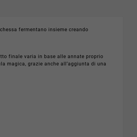
uchessa
fermentano insieme creando
otto finale varia in base alle annate proprio
ula magica
, grazie
anche
a
ll’aggiunta di
una