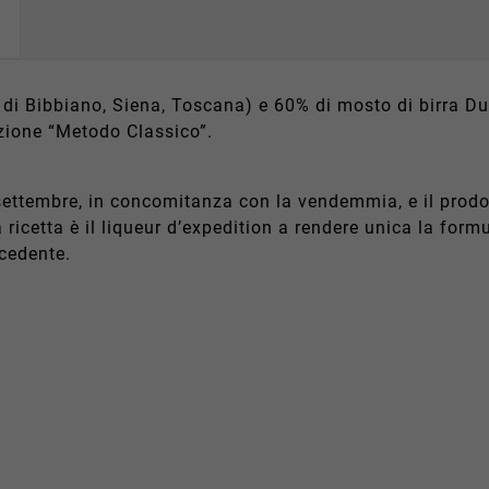
 di Bibbiano, Siena, Toscana) e 60% di mosto di
birra D
azione “Metodo Classico”.
 settembre, in concomitanza con la vendemmia
,
e il prod
ricetta è il
liqueur
d’
expedition
a
ren
dere unica la form
ecedente
.