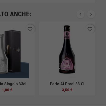
ATO ANCHE:


T
favorite_border
favorite_border
io Singolo 33cl
Perle Ai Porci 33 Cl







1,00 €
3,50 €