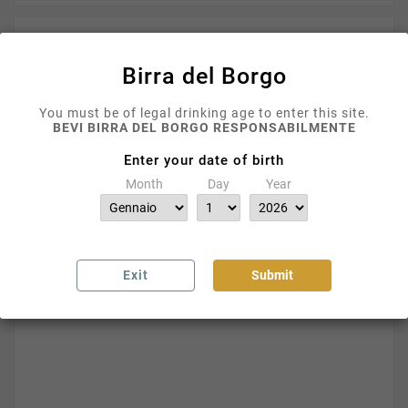
Dettagli del prodotto
Birra del Borgo
BIRRE
You must be of legal drinking age to enter this site.
BEVI BIRRA DEL BORGO RESPONSABILMENTE
Enter your date of birth
LISA
Month
Day
Year
ReAle
ReAle Extra
My Antonia
Exit
Submit
Perle Ai Porci