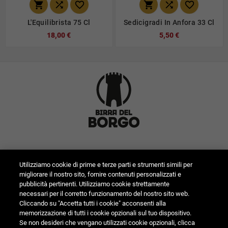






L'Equilibrista 75 Cl
Sedicigradi In Anfora 33 Cl
18,00 €
5,50 €
Utilizziamo cookie di prime e terze parti e strumenti simili per

Informazioni Negozio
migliorare il nostro sito, fornire contenuti personalizzati e
pubblicità pertinenti. Utilizziamo cookie strettamente

Categorie
necessari per il corretto funzionamento del nostro sito web.
Cliccando su "Accetta tutti i cookie" acconsenti alla
memorizzazione di tutti i cookie opzionali sul tuo dispositivo.

Birra Del Borgo
Se non desideri che vengano utilizzati cookie opzionali, clicca