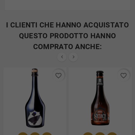
I CLIENTI CHE HANNO ACQUISTATO
QUESTO PRODOTTO HANNO
COMPRATO ANCHE:


favorite_border
favorite_border